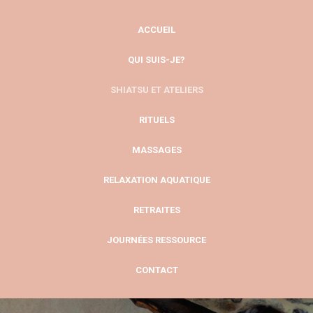
ACCUEIL
QUI SUIS-JE?
SHIATSU ET ATELIERS
RITUELS
MASSAGES
RELAXATION AQUATIQUE
RETRAITES
JOURNÉES RESSOURCE
CONTACT