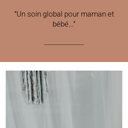
"Un soin global pour maman et
bébé..."