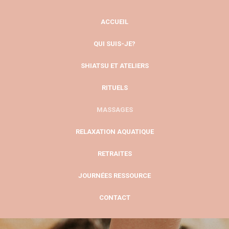
ACCUEIL
QUI SUIS-JE?
SHIATSU ET ATELIERS
RITUELS
MASSAGES
RELAXATION AQUATIQUE
RETRAITES
JOURNÉES RESSOURCE
CONTACT